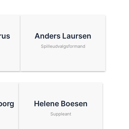
rus
Anders Laursen
Spilleudvalgsformand
borg
Helene Boesen
Suppleant