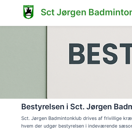
Sct Jørgen Badminto
Gå
til
indholdet
Bestyrelsen i Sct. Jørgen Bad
Sct. Jørgen Badmintonklub drives af frivillige kr
hvem der udgør bestyrelsen i indeværende sæso