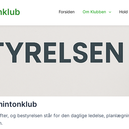
nklub
Forsiden
Om Klubben
Hold
mintonklub
æfter, og bestyrelsen står for den daglige ledelse, planlægn
n.